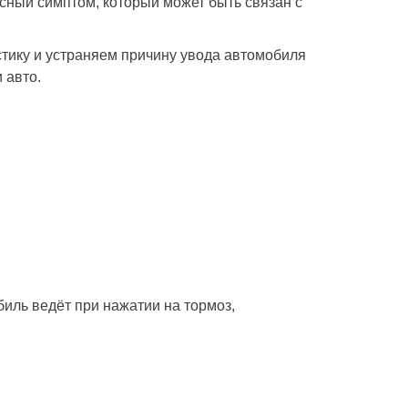
сный симптом, который может быть связан с
тику и устраняем причину увода автомобиля
и авто.
биль ведёт при нажатии на тормоз,