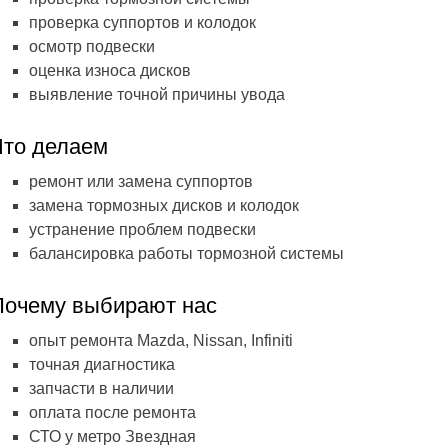
проверка суппортов и колодок
проведении ТО - литр масла
Шиномонтаж + осмотр подв
осмотр подвески
за наш счет
оценка износа дисков
выявление точной причины увода
Что делаем
ремонт или замена суппортов
замена тормозных дисков и колодок
устранение проблем подвески
балансировка работы тормозной системы
Почему выбирают нас
опыт ремонта Mazda, Nissan, Infiniti
точная диагностика
запчасти в наличии
оплата после ремонта
СТО у метро Звездная