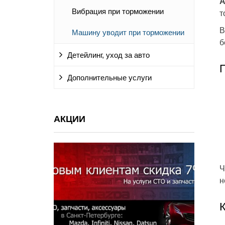
А
Вибрация при торможении
т
В
Машину уводит при торможении
б
Детейлинг, уход за авто
Дополнительные услуги
АКЦИИ
Ч
н