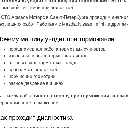
втомобиль уводит в сторону при торможении?
Это опа
ормозной системой или подвеской.
 СТО Армада Моторс в Санкт-Петербурге проводим диагнос
ез лишних работ. Работаем с Mazda, Nissan, Infiniti и другим
Почему машину уводит при торможении
неравномерная работа тормозных суппортов
износ или перекос тормозных дисков
разный износ тормозных колодок
проблемы с подвеской
нарушение геометрии
разное давление в шинах
астые жалобы:
тянет в сторону при торможении
, автомо
еравномерное торможение.
Как проходит диагностика
проверка тормозной системы