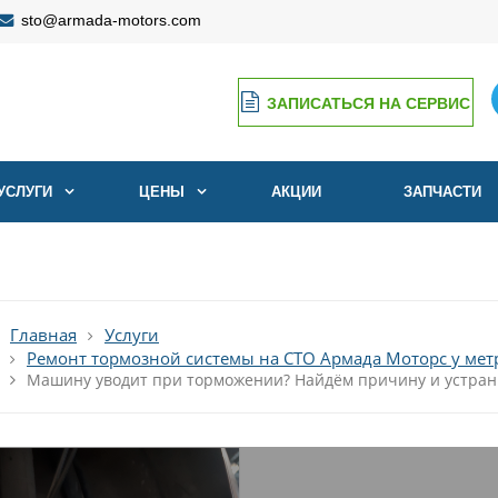
sto@armada-motors.com
ЗАПИСАТЬСЯ НА СЕРВИС
Ремонт и ТО японских
УСЛУГИ
ЦЕНЫ
АКЦИИ
авто с 2007 года
ЗАПЧАСТИ
Главная
Услуги
Ремонт тормозной системы на СТО Армада Моторс у метр
Машину уводит при торможении? Найдём причину и устра