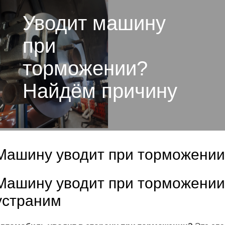
Уводит машину
при
торможении?
Найдём причину
Машину уводит при торможении
Машину уводит при торможении
устраним