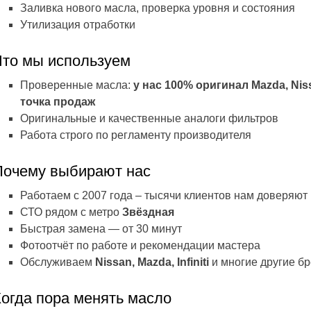
Заливка нового масла, проверка уровня и состояния
Утилизация отработки
Что мы используем
Проверенные масла:
у нас 100% оригинал Mazda, Nis
точка продаж
Оригинальные и качественные аналоги фильтров
Работа строго по регламенту производителя
Почему выбирают нас
Работаем с 2007 года – тысячи клиентов нам доверяют
СТО рядом с метро
Звёздная
Быстрая замена — от 30 минут
Фотоотчёт по работе и рекомендации мастера
Обслуживаем
Nissan, Mazda, Infiniti
и многие другие б
проведении ТО - литр масла
Шиномонтаж + осмотр подв
за наш счет
Когда пора менять масло