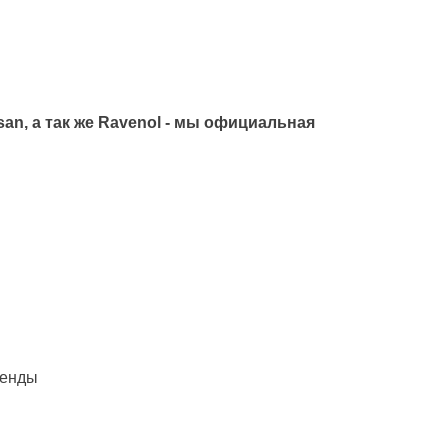
san, а так же Ravenol - мы официальная
ренды
ески
Шиномонтаж
ТО для X-Trai
Шином